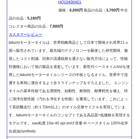
HQ10400401
価格：
6,000円
新品の出品：
3,700円
中古
品の出品：
5,180円
コレクター商品の出品：
7,980円
カスタマーレビュー
takumiモーターオイルは、世界戦略商品として日本で開発され世界21ヵ
国へ販売されています。最先端のテクノロジーを駆使した研究開発、徹
底したコスト削減、旧来の流通経路を通さない販売方法によって、性能
対価格において他の製品を凌駕しています。新世代ベースオイルhiviを使
用したtakumiモーターオイルシリーズの中核となるオイル。世界中で流
通する車両に適合するよう全５ラインナップをそろえました。 エンジン
オイルの基本性能である潤滑性、始動性、耐熱性、耐摩耗性を備え、特
に清浄分散性能（汚れを浄化する性能）を重視しています。これによっ
て長距離走行（約１万km以上）のオイル交換サイクルを実現していま
す。takumiモーターオイルのコンセプトである高品質×低価格を実現する
モデルです。 sae粘度:10w-40 api:sn/cf 容量:4l ベースオイル:100%化学
合成油(synthetic