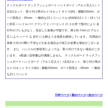
ナックルガード テックブッシュガード ハンドガード（アルミ芯入り）×
左右1セット、取り付け用ボルト×1セット サイズ(約)：横幅330mm、ガ
ード部高さ：85mm 一般的な22ミリハンドル (内径約12ミリ～19ミリ)
に対応 ハンドルバー クランプ と バーエンド の ２か所 で取付により 走
行中のブレも少なく、安定した装着が可能です。厚さ約 7mm の アルミ
芯 により ハード な 走行 にも耐えうる強度を確保しています。 汎用品の
為取り付けの際に干渉などがある場合は小加工が必要な場合がございま
す。 また、ハンドルの形状等によっては、取り付けできない場合がござ
います。 ※取扱い説明書は付属致しません。 ナックルガード テックブッ
シュガード ハンドガード（アルミ芯入り）×左右1セット、取り付け用ボ
ルト×1セット サイズ(約)：横幅330mm、ガード部高さ：85mm 一般的
な22ミリハンド
TOPページ
|
前のページ
|
次のページ