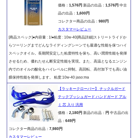
価格：
1,576円
新品の出品：
1,576円
中古
品の出品：
1,600円
コレクター商品の出品：
980円
カスタマーレビュー
[商品スペック]●内容量 : 1l●粘度 : 10w-40[商品詳細]ストリートライドか
らツーリングまでどんなライディングシーンでも最適な性能を保つハイ
スペックオイル。長期間安定した粘度特性を保ち、高い潤滑性能を発揮
させるため、優れたせん断安定性能を実現。また、高温となるエンジン
内でのオイルの酸化をハイレベルに抑制。高回転、高付加下でも高い油
膜保持性能を発揮します。 粘度:10w-40 jaso:ma
【ラッキークローバー】 ナックルガード
テックブッシュガード ハンドガード アル
ミ 芯 入り 汎用
価格：
2,180円
新品の出品：
円
中古品の出
品：
649円
コレクター商品の出品：
7,980円
カスタマーレビュー