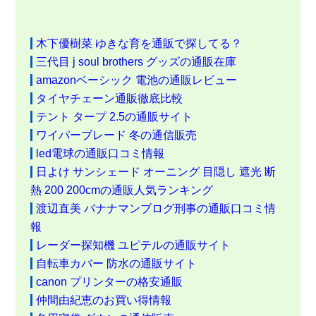
木下優樹菜 ゆきな育を通販で探してる？
三代目 j soul brothers グッズの通販在庫
amazonベーシック 電池の通販レビュー
タイヤチェーン通販徹底比較
テント タープ 2.5の通販サイト
ワイパーブレード 冬の通信販売
led電球の通販口コミ情報
日よけ サンシェード オーニング 目隠し 遮光 断
熱 200 200cmの通販人気ランキング
渡辺直美 バナナマンブログ刑事の通販口コミ情
報
レーダー探知機 ユピテルの通販サイト
自転車カバー 防水の通販サイト
canon プリンターの格安通販
仲間由紀恵のお買い得情報