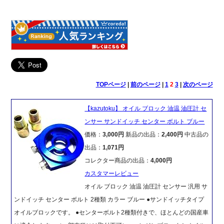
TOPページ
|
前のページ
|
1
2
3
|
次のページ
【kazutoku】 オイル ブロック 油温 油圧計 セ
ンサー サンドイッチ センター ボルト ブルー
価格：
3,000円
新品の出品：
2,400円
中古品の
出品：
1,071円
コレクター商品の出品：
4,000円
カスタマーレビュー
オイル ブロック 油温 油圧計 センサー 汎用 サ
ンドイッチ センター ボルト 2種類 カラー ブルー ●サンドイッチタイプ
オイルブロックです。 ●センターボルト2種類付きで、ほとんどの国産車