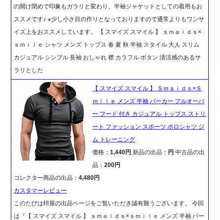
の開け閉めで印象もガラリと変わり、半袖ジャケットとしての着用もお
ススメです♪ ※少し小さ目の作りとなっておりますので通常よりもワンサ
イズ上をおススメしています。 【 スマイズ スマイル 】 ｓｍａｉｄｓ×
ｓｍｉｌｅ シャツ メンズ トップス 春 夏 秋 半袖 スタイル 大人 スリム
カジュアル シンプル 長袖 おしゃれ 襟 カラフル ボタン 清涼感のあるサ
ラリとした
【 スマイズ スマイル 】 Ｓｍａｉｄｓ×Ｓ
ｍｉｌｅ メンズ 半袖 パーカー プルオーバ
ー フード 付き カジュアル トップス ストリ
ート ファッション スポーツ ポロシャツ ジ
ム トレーニング
価格：
1,440円
新品の出品：
円
中古品の出
品：
200円
コレクター商品の出品：
4,480円
カスタマーレビュー
このたびは枡屋の出品ページをご覧いただき誠有難うございます。 今回
は『【 スマイズ スマイル 】 ｓｍａｉｄｓ×ｓｍｉｌｅ メンズ 半袖 パー