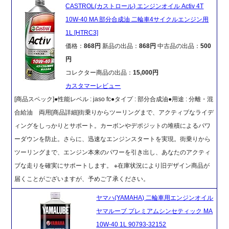
CASTROL(カストロール) エンジンオイル Activ 4T
10W-40 MA 部分合成油 二輪車4サイクルエンジン用
1L [HTRC3]
価格：
868円
新品の出品：
868円
中古品の出品：
500
円
コレクター商品の出品：
15,000円
カスタマーレビュー
[商品スペック]●性能レベル : jaso fc●タイプ : 部分合成油●用途 : 分離・混
合給油 両用[商品詳細]街乗りからツーリングまで、アクティブなライデ
ィングをしっかりとサポート。カーボンやデポジットの堆積によるパワ
ーダウンを防止。さらに、迅速なエンジンスタートを実現。街乗りから
ツーリングまで、エンジン本来のパワーを引き出し、あなたのアクティ
ブな走りを確実にサポートします。 ※在庫状況により旧デザイン商品が
届くことがございますが、予めご了承ください。
ヤマハ(YAMAHA) 二輪車用エンジンオイル
ヤマルーブ プレミアムシンセティック MA
10W-40 1L 90793-32152