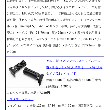
に適合します。（一部車種には取付不可） ●エンジンブロックとオイル
フィルタにサンドイッチして取り付けるタイプです。 ●センサー取り付
け部には、1/8ptの穴を3ヵ所設定。 （車種により取り付け位置の変更
が可能、使わない箇所には付属のボルトを装着します。） ●センターボ
ルト2個：m20×p1.5、3/4-16 ●oリング：φ60、φ70サイズ両用（取付け
済み） ●サイズ（約）78*79mm 厚さ29mm ●アルミ製 ※取扱説明書は
付属しておりません。 ●センターボルト2個：m20×p1.5、3/4-16 ●oリン
グ：φ60、φ70サイズ両用（取付け済み） ●サイズ（約）78*79mm 厚
さ29mm
アルミ 製 リア タンデム ステップ バー 左
右 2個 セット バイク 単車 オートバイ 汎用
タイプ (02： タイプ B)
価格：
1,600円
新品の出品：
1,600円
中古
品の出品：
1,280円
コレクター商品の出品：
7,980円
カスタマーレビュー
サイズ （約） ： 全長 129 mm 縦 36 mm 厚さ 36 mm 固定部穴径：大 約