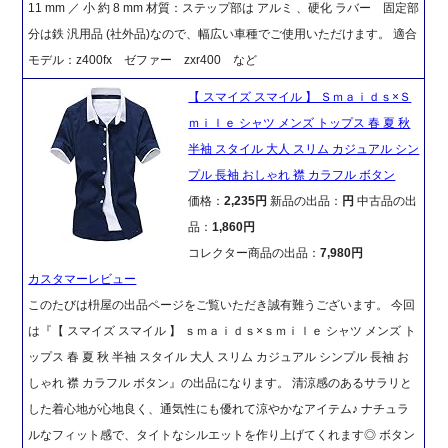
11 mm ／ 小 約 8 mm 材質：ステップ部は アルミ 、硬化 ラバー 固定部
分は鉄 汎用品 (社外品)なので、幅広い車種でご使用いただけます。 適合
モデル：z400fx ゼファー zxr400 など
【 スマイズ スマイル 】 Ｓｍａｉｄｓ×Ｓ
ｍｉｌｅ シャツ メンズ トップス 春 夏 秋
半袖 スタイル 大人 スリム カジュアル シン
プル 長袖 おしゃれ 襟 カラフル ボタン
価格：
2,235円
新品の出品：
円
中古品の出
品：
1,860円
コレクター商品の出品：
7,980円
カスタマーレビュー
このたびは枡屋の出品ページをご覧いただき誠有難うございます。 今回
は『【 スマイズ スマイル 】 ｓｍａｉｄｓ×ｓｍｉｌｅ シャツ メンズ ト
ップス 春 夏 秋 半袖 スタイル 大人 スリム カジュアル シンプル 長袖 お
しゃれ 襟 カラフル ボタン』の出品になります。 清涼感のあるサラリと
した着心地が心地良く、通気性にも優れて涼やかなアイテム♪ ナチュラ
ルなフィット感で、タイトなシルエットを作り上げてくれます◎ ボタン