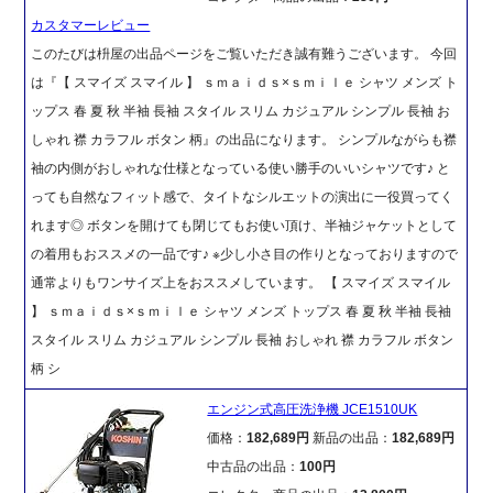
カスタマーレビュー
このたびは枡屋の出品ページをご覧いただき誠有難うございます。 今回
は『【 スマイズ スマイル 】 ｓｍａｉｄｓ×ｓｍｉｌｅ シャツ メンズ ト
ップス 春 夏 秋 半袖 長袖 スタイル スリム カジュアル シンプル 長袖 お
しゃれ 襟 カラフル ボタン 柄』の出品になります。 シンプルながらも襟
袖の内側がおしゃれな仕様となっている使い勝手のいいシャツです♪ と
っても自然なフィット感で、タイトなシルエットの演出に一役買ってく
れます◎ ボタンを開けても閉じてもお使い頂け、半袖ジャケットとして
の着用もおススメの一品です♪ ※少し小さ目の作りとなっておりますので
通常よりもワンサイズ上をおススメしています。 【 スマイズ スマイル
】 ｓｍａｉｄｓ×ｓｍｉｌｅ シャツ メンズ トップス 春 夏 秋 半袖 長袖
スタイル スリム カジュアル シンプル 長袖 おしゃれ 襟 カラフル ボタン
柄 シ
エンジン式高圧洗浄機 JCE1510UK
価格：
182,689円
新品の出品：
182,689円
中古品の出品：
100円