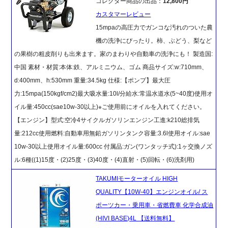
コレクター商品の出品：
12,800円
カスタマーレビュー
15mpaの高圧力でガンコな汚れのついた農
機の洗浄にぴったり。柿、ぶどう、梨など
の果樹の粗皮削りも出来ます。家のまわりや自動車の洗浄にも！ 製造国:
中国 素材・材質:本体:鉄、アルミニウム、ゴム 商品サイズ:w:710mm、
d:400mm、h:530mm 重量:34.5kg 仕様:【ポンプ】最大圧
力:15mpa(150kgf/cm2)最大吸水量:10l/分給水:常温水道水(5~40度)使用オ
イル量:450cc(sae10w-30以上)※ご使用前にオイルを入れてください。
【エンジン】型式:空冷4サイクルガソリンエンジン工進:k210総排気
量:212cc使用燃料:自動車用無鉛ガソリンタンク容量:3.6l使用オイル:sae
10w-30以上使用オイル量:600cc 付属品:ガン(ワンタッチ式):1ヶ交換ノズ
ル:6種((1)15度・(2)25度・(3)40度・(4)直射・(5)回転・(6)洗剤用)
TAKUMIモーターオイル HIGH
QUALITY【10W-40】エンジンオイル/ ス
ポーツカー・乗用車・省燃費車 化学合成油
(HIVI BASE)4L 【送料無料】